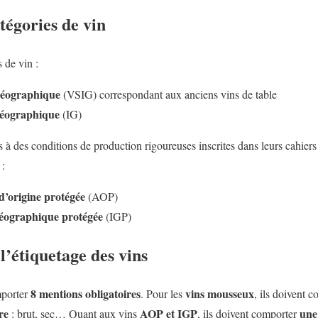
tégories de vin
 de vin :
 géographique
(VSIG) correspondant aux anciens vins de table
 géographique
(IG)
à des conditions de production rigoureuses inscrites dans leurs cahiers 
 :
d’origine protégée
(AOP)
géographique protégée
(IGP)
’étiquetage des vins
8 mentions obligatoires
vins mousseux
mporter
. Pour les
, ils doivent 
re
AOP et IGP
une
: brut, sec… Quant aux vins
, ils doivent comporter