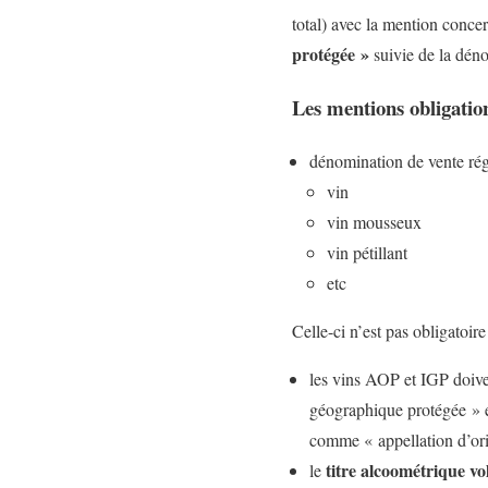
total) avec la mention concer
protégée »
suivie de la dén
Les mentions obligation
dénomination de vente régl
vin
vin mousseux
vin pétillant
etc
Celle-ci n’est pas obligatoi
les vins AOP et IGP doiven
géographique protégée » e
comme « appellation d’ori
titre alcoométrique v
le