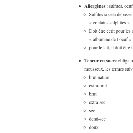
Allergènes
: sulfites, oeuf
Sulfites si cela dépass
« contains sulphites »
Doit être écrit pour les
« albumine de l’oeuf »
pour le lait, il doit êtr
Teneur en sucre
obligato
mousseux, les termes suiva
brut nature
extra-brut
brut
extra-sec
sec
demi-sec
doux