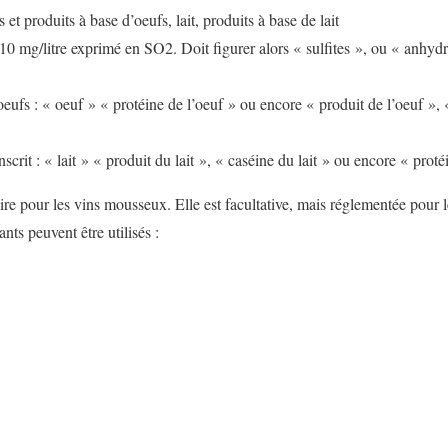
s et produits à base d’oeufs, lait, produits à base de lait
e 10 mg/litre exprimé en SO2. Doit figurer alors « sulfites », ou « anhyd
 oeufs : « oeuf » « protéine de l’oeuf » ou encore « produit de l’oeuf »,
e inscrit : « lait » « produit du lait », « caséine du lait » ou encore « proté
ire pour les vins mousseux. Elle est facultative, mais réglementée pour l
nts peuvent être utilisés :