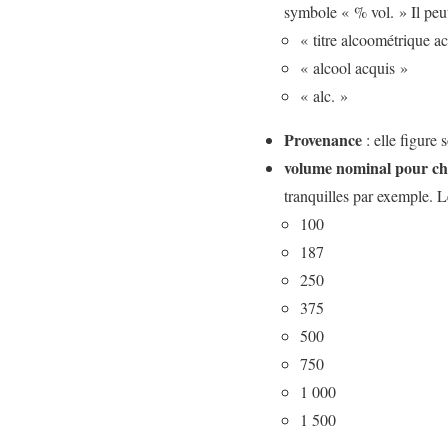
symbole « % vol. » Il peut
« titre alcoométrique a
« alcool acquis »
« alc. »
Provenance
: elle figure
volume nominal pour cha
tranquilles par exemple. L
100
187
250
375
500
750
1 000
1 500