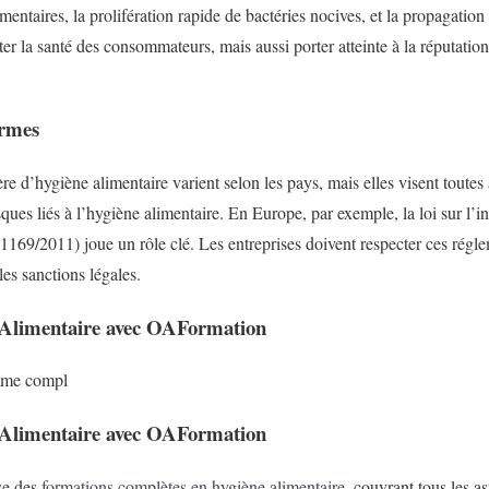
limentaires, la prolifération rapide de bactéries nocives, et la propagatio
r la santé des consommateurs, mais aussi porter atteinte à la réputation e
ormes
e d’hygiène alimentaire varient selon les pays, mais elles visent toutes 
ues liés à l’hygiène alimentaire. En Europe, par exemple, la loi sur l’i
169/2011) joue un rôle clé. Les entreprises doivent respecter ces régle
 les sanctions légales.
 Alimentaire avec OAFormation
mme compl
 Alimentaire avec OAFormation
se des
formations complètes en hygiène alimentaire
, couvrant tous les as