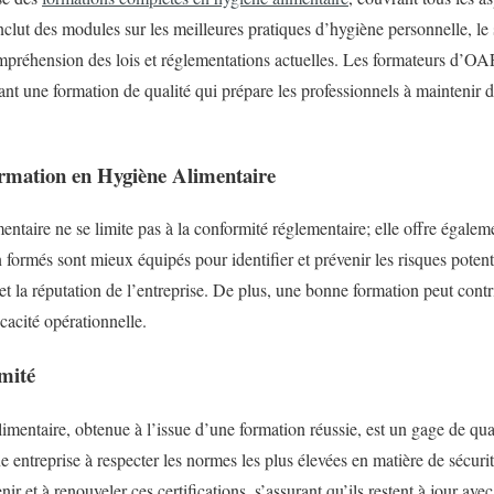
ut des modules sur les meilleures pratiques d’hygiène personnelle, le 
ompréhension des lois et réglementations actuelles. Les formateurs d’OA
ant une formation de qualité qui prépare les professionnels à maintenir
ormation en Hygiène Alimentaire
entaire ne se limite pas à la conformité réglementaire; elle offre égal
formés sont mieux équipés pour identifier et prévenir les risques potentie
 la réputation de l’entreprise. De plus, une bonne formation peut contri
icacité opérationnelle.
rmité
limentaire, obtenue à l’issue d’une formation réussie, est un gage de qua
entreprise à respecter les normes les plus élevées en matière de sécur
nir et à renouveler ces certifications, s’assurant qu’ils restent à jour ave