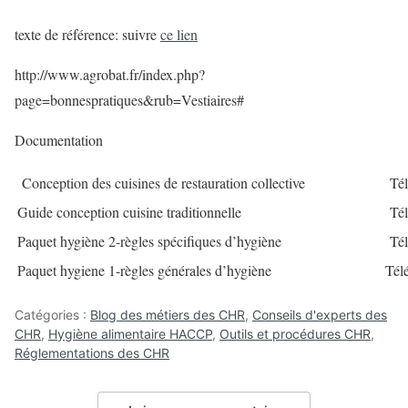
texte de référence: suivre
ce lien
http://www.agrobat.fr/index.php?
page=bonnespratiques&rub=Vestiaires#
Documentation
Conception des cuisines de restauration collective
Tél
Guide conception cuisine traditionnelle
Télé
Paquet hygiène 2-règles spécifiques d’hygiène
Télé
Paquet hygiene 1-règles générales d’hygiène
Tél
Catégories :
Blog des métiers des CHR
,
Conseils d'experts des
CHR
,
Hygiène alimentaire HACCP
,
Outils et procédures CHR
,
Réglementations des CHR