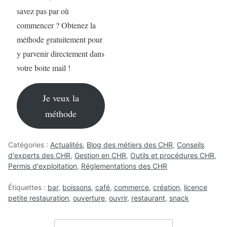
savez pas par où
commencer ? Obtenez la
méthode gratuitement pour
y parvenir directement dans
votre boite mail !
Je veux la
méthode
Catégories :
Actualités
,
Blog des métiers des CHR
,
Conseils
d'experts des CHR
,
Gestion en CHR
,
Outils et procédures CHR
,
Permis d'exploitation
,
Réglementations des CHR
Étiquettes :
bar
,
boissons
,
café
,
commerce
,
création
,
licence
petite restauration
,
ouverture
,
ouvrir
,
restaurant
,
snack