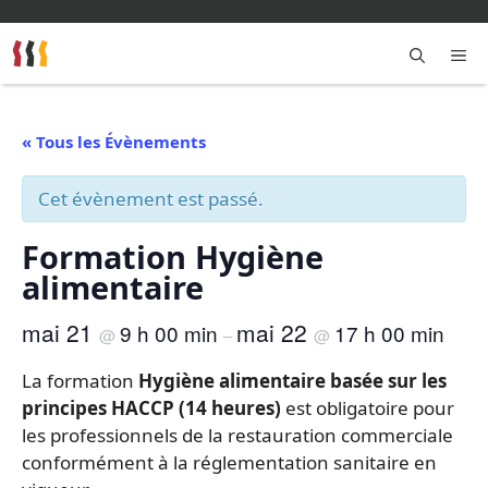
Aller
au
contenu
M
« Tous les Évènements
Cet évènement est passé.
Formation Hygiène
alimentaire
mai 21
mai 22
9 h 00 min
17 h 00 min
@
–
@
La formation
Hygiène alimentaire basée sur les
principes HACCP (14 heures)
est obligatoire pour
les professionnels de la restauration commerciale
conformément à la réglementation sanitaire en