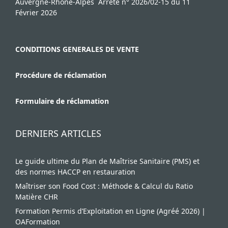
e
Auvergne-Rhône-Alpes Arrêté n° 2026/02-15 du 11
m
Février 2026
e
n
CONDITIONS GENERALES DE VENTE
t
Procédure de réclamation
Formulaire de réclamation
DERNIERS ARTICLES
Le guide ultime du Plan de Maîtrise Sanitaire (PMS) et
des normes HACCP en restauration
Maîtriser son Food Cost : Méthode & Calcul du Ratio
Matière CHR
Formation Permis d’Exploitation en Ligne (Agréé 2026) |
OAFormation