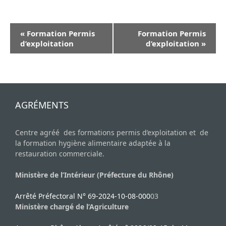
N
«
Formation Permis
Formation Permis
a
d’exploitation
d’exploitation
»
v
i
g
a
AGRÉMENTS
t
i
Centre agréé des formations permis d’exploitation et de
o
la formation hygiène alimentaire adaptée à la
n
restauration commerciale.
É
Ministère de l’Intérieur (Préfecture du Rhône)
v
è
Arrêté Préfectoral N° 69-2024-10-08-000
03
Ministère chargé de l’Agriculture
n