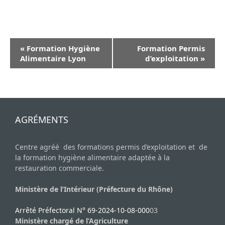
N
«
Formation Hygiène
Formation Permis
a
Alimentaire Lyon
d’exploitation
»
v
i
g
a
AGRÉMENTS
t
i
Centre agréé des formations permis d’exploitation et de
o
la formation hygiène alimentaire adaptée à la
n
restauration commerciale.
É
Ministère de l’Intérieur (Préfecture du Rhône)
v
è
Arrêté Préfectoral N° 69-2024-10-08-000
03
Ministère chargé de l’Agriculture