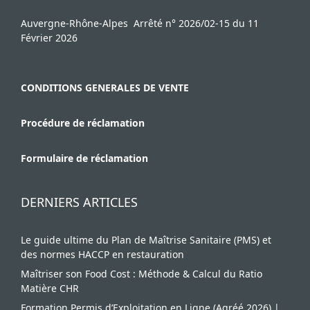
n
e
Auvergne-Rhône-Alpes Arrêté n° 2026/02-15 du 11
m
Février 2026
e
n
CONDITIONS GENERALES DE VENTE
t
Procédure de réclamation
Formulaire de réclamation
DERNIERS ARTICLES
Le guide ultime du Plan de Maîtrise Sanitaire (PMS) et
des normes HACCP en restauration
Maîtriser son Food Cost : Méthode & Calcul du Ratio
Matière CHR
Formation Permis d’Exploitation en Ligne (Agréé 2026) |