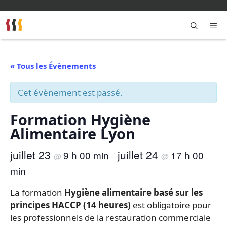
Aller
au
contenu
M
« Tous les Évènements
Cet évènement est passé.
Formation Hygiène
Alimentaire Lyon
juillet 23
juillet 24
9 h 00 min
17 h 00
@
–
@
min
La formation
Hygiène alimentaire basé sur les
principes HACCP (14 heures)
est obligatoire pour
les professionnels de la restauration commerciale