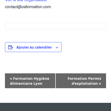
contact@oaformation.com
Ajouter au calendrier
N
«
Formation Hygiène
Formation Permis
a
Alimentaire Lyon
d’exploitation
»
v
i
g