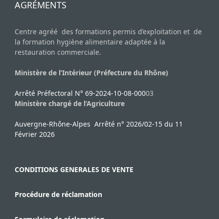
a
AGRÉMENTS
t
i
Centre agréé des formations permis d’exploitation et de
o
la formation hygiène alimentaire adaptée à la
n
restauration commerciale.
É
Ministère de l’Intérieur (Préfecture du Rhône)
v
è
Arrêté Préfectoral N° 69-2024-10-08-000
03
Ministère chargé de l’Agriculture
n
e
Auvergne-Rhône-Alpes Arrêté n° 2026/02-15 du 11
m
Février 2026
e
n
CONDITIONS GENERALES DE VENTE
t
Procédure de réclamation