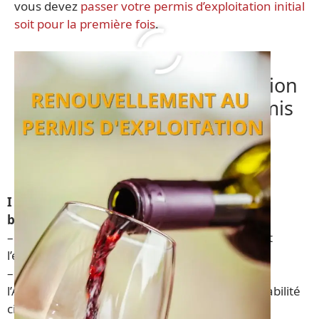
vous devez
passer votre permis d’exploitation initial
soit pour la première fois
.
Le programme de la formation
du renouvellement au permis
d’exploitation
I – L’environnement juridique des débits de
boissons aujourd’hui
– Les sources du droit des débits de boissons et
l’exploitation d’une licence
– Le code de la santé publique, lutte contre
l’Alcoolisme et répression de l’ivresse, responsabilité
civile et pénale