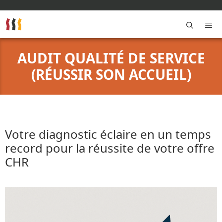
Aller
au
contenu
M
AUDIT QUALITÉ DE SERVICE
(RÉUSSIR SON ACCUEIL)
Votre diagnostic éclaire en un temps
record pour la réussite de votre offre
CHR