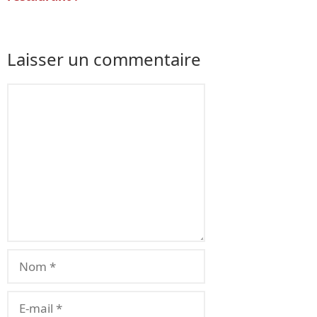
Laisser un commentaire
Commentaire
Nom
E-
mail