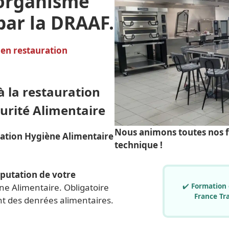
 organisme
par la DRAAF.
 en restauration
 la restauration
curité Alimentaire
Nous animons toutes nos 
mation Hygiène Alimentaire
technique !
putation de votre
✔️
Formation 
ne Alimentaire. Obligatoire
France Tra
nt des denrées alimentaires.