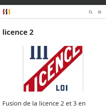
Aller
au
contenu
M
licence 2
Fusion de la licence 2 et 3 en