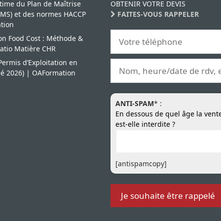
time du Plan de Maîtrise
OBTENIR VOTRE DEVIS
(PMS) et des normes HACCP
FAITES-VOUS RAPPELER
ation
son Food Cost : Méthode &
Ratio Matière CHR
ermis d’Exploitation en
éé 2026) | OAFormation
ANTI-SPAM
* :
En dessous de quel âge la vente
est-elle interdite ?
[antispamcopy]