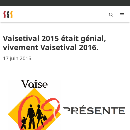
Aller
au
contenu
M
Vaisetival 2015 était génial,
vivement Vaisetival 2016.
17 juin 2015
Lecteur
vidéo