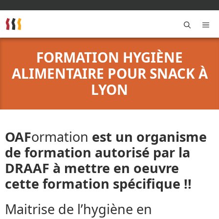
Aller
au
contenu
M
FORMATION HYGIÈNE
ALIMENTAIRE POUR SNACK À
LYON
OAF
ormation
est un organisme
de formation autorisé par la
DRAAF à mettre en oeuvre
cette formation spécifique !!
Maitrise de l’hygiène en