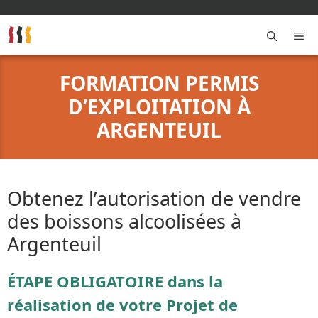
Aller
au
contenu
M
FORMATION PERMIS
D’EXPLOITATION À
ARGENTEUIL
Obtenez l’autorisation de vendre
des boissons alcoolisées à
Argenteuil
ÉTAPE OBLIGATOIRE dans la
réalisation de votre Projet de