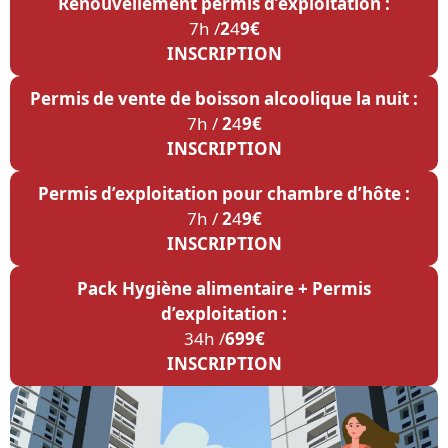
Renouvellement permis d’exploitation :
7h /
2
4
9€
INSCRIPTION
Permis de vente de boisson alcoolique la nuit :
7h /
2
4
9€
INSCRIPTION
Permis d’exploitation pour chambre d’hôte :
7h /
2
4
9€
INSCRIPTION
Pack Hygiène alimentaire + Permis
d’exploitation :
34h /
699€
INSCRIPTION