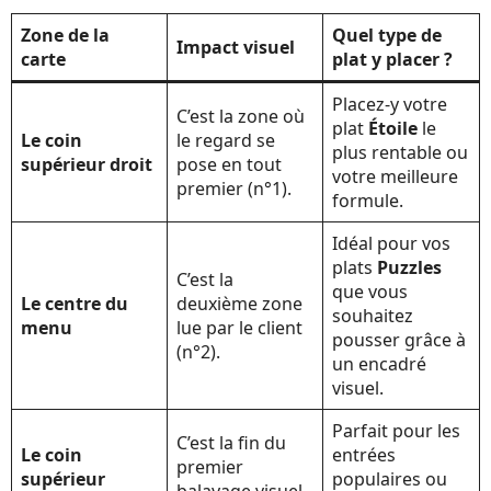
Zone de la
Quel type de
Impact visuel
carte
plat y placer ?
Placez-y votre
C’est la zone où
plat
Étoile
le
Le coin
le regard se
plus rentable ou
supérieur droit
pose en tout
votre meilleure
premier (n°1).
formule.
Idéal pour vos
plats
Puzzles
C’est la
que vous
Le centre du
deuxième zone
souhaitez
menu
lue par le client
pousser grâce à
(n°2).
un encadré
visuel.
Parfait pour les
C’est la fin du
Le coin
entrées
premier
supérieur
populaires ou
balayage visuel