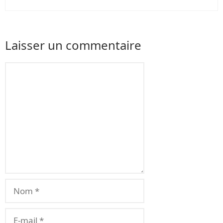
Laisser un commentaire
Commentaire
Nom
E-