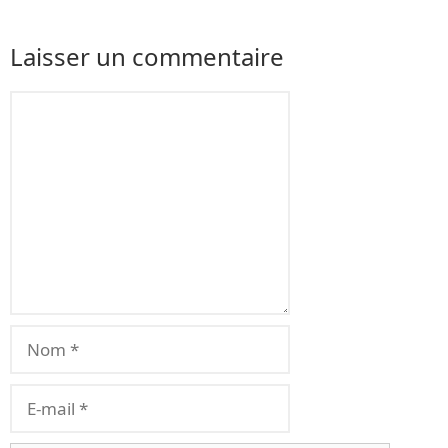
Laisser un commentaire
Commentaire
Nom
E-
mail