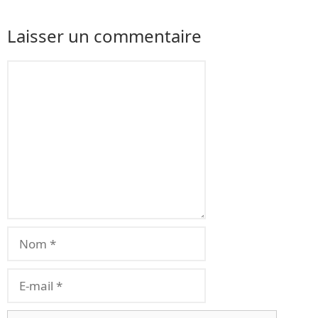
Laisser un commentaire
Commentaire
Nom
E-
mail