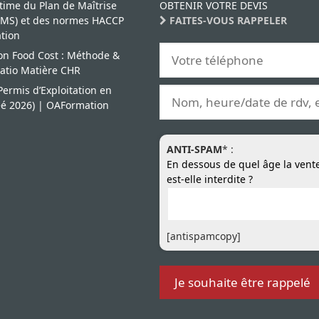
time du Plan de Maîtrise
OBTENIR VOTRE DEVIS
(PMS) et des normes HACCP
FAITES-VOUS RAPPELER
ation
son Food Cost : Méthode &
Ratio Matière CHR
ermis d’Exploitation en
éé 2026) | OAFormation
ANTI-SPAM
* :
En dessous de quel âge la vente
est-elle interdite ?
[antispamcopy]