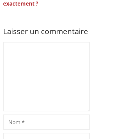
exactement ?
Laisser un commentaire
Commentaire
Nom
E-