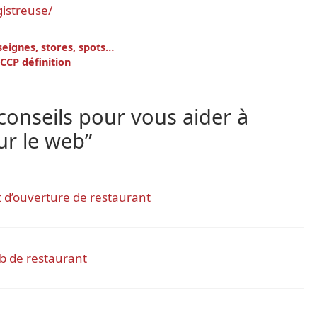
istreuse/
tion
seignes, stores, spots…
CCP définition
s
 conseils pour vous aider à
sur le web”
t d’ouverture de restaurant
eb de restaurant