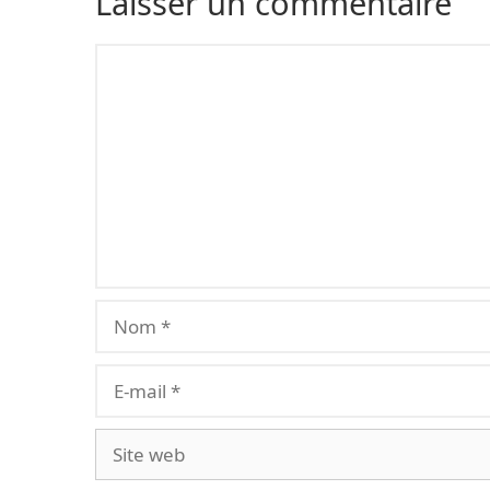
Laisser un commentaire
Commentaire
Nom
E-
mail
Site
web