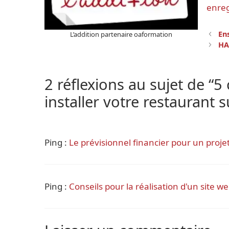
enreg
Naviga
En
L’addition partenaire oaformation
des
HA
article
2 réflexions au sujet de “5
installer votre restaurant 
Ping :
Le prévisionnel financier pour un proje
Ping :
Conseils pour la réalisation d'un site w