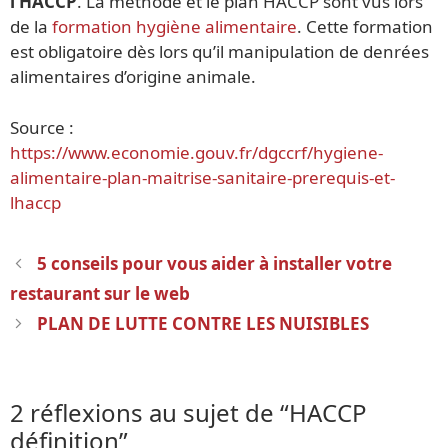
l’HACCP
. La méthode et le plan HACCP sont vus lors
de la
formation hygiène alimentaire
. Cette formation
est obligatoire dès lors qu’il manipulation de denrées
alimentaires d’origine animale.
Source :
https://www.economie.gouv.fr/dgccrf/hygiene-
alimentaire-plan-maitrise-sanitaire-prerequis-et-
lhaccp
Navigation
5 conseils pour vous aider à installer votre
des
restaurant sur le web
articles
PLAN DE LUTTE CONTRE LES NUISIBLES
2 réflexions au sujet de “HACCP
définition”