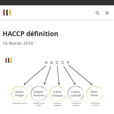
Aller
au
contenu
M
HACCP définition
16 février 2016