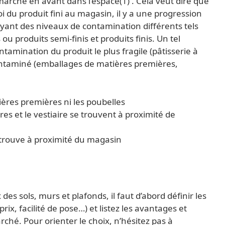
 marche en avant dans l’espace(1) . Cela veut dire que
oi du produit fini au magasin, il y a une progression
ayant des niveaux de contamination différents tels
u produits semi-finis et produits finis. Un tel
tamination du produit le plus fragile (pâtisserie à
 contaminé (emballages de matières premières,
tières premières ni les poubelles
es et le vestiaire se trouvent à proximité de
e trouve à proximité du magasin
es sols, murs et plafonds, il faut d’abord définir les
rix, facilité de pose…) et listez les avantages et
ché. Pour orienter le choix, n’hésitez pas à