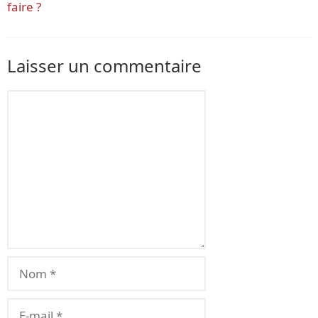
faire ?
Laisser un commentaire
Commentaire
Nom
E-