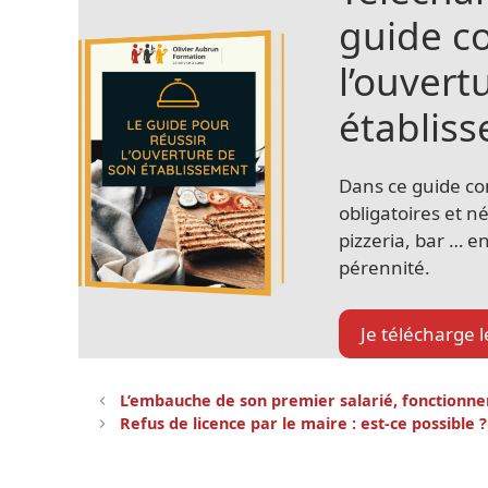
guide c
l’ouvert
établis
Dans ce guide co
obligatoires et n
pizzeria, bar … e
pérennité.
Je télécharge 
Navigation
L’embauche de son premier salarié, fonctionne
des
Refus de licence par le maire : est-ce possible ?
articles