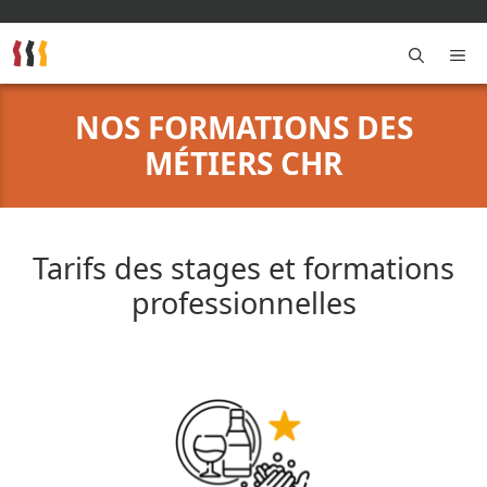
Aller
au
contenu
M
NOS FORMATIONS DES
MÉTIERS CHR
Tarifs des stages et formations
professionnelles