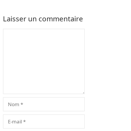
Laisser un commentaire
Commentaire
Nom
E-
mail