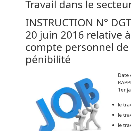
Travail dans le secteu
INSTRUCTION N° DGT
20 juin 2016 relative 
compte personnel de 
pénibilité
Date 
RAPPE
1er j
le tra
le tr
le tra