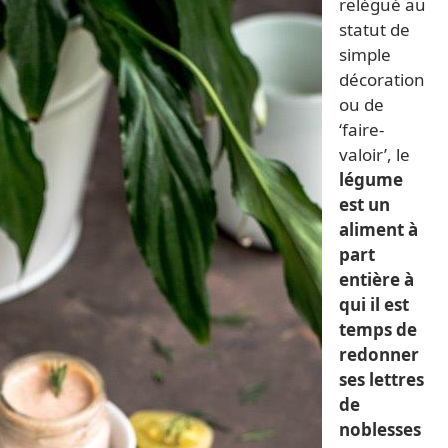
relégué au
statut de
simple
décoration
ou de
‘faire-
valoir’, le
légume
est un
aliment à
part
entière à
qui il est
temps de
redonner
ses lettres
de
noblesses