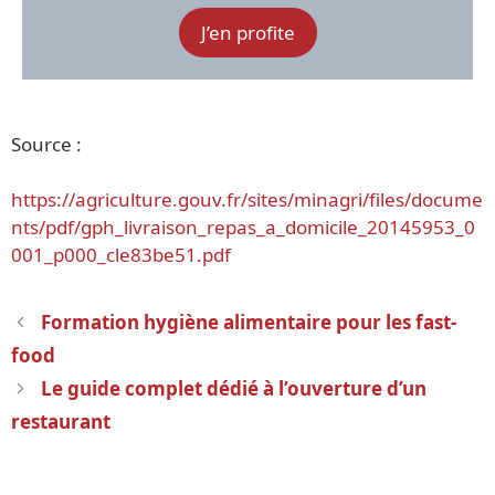
J’en profite
Source :
https://agriculture.gouv.fr/sites/minagri/files/docume
nts/pdf/gph_livraison_repas_a_domicile_20145953_0
001_p000_cle83be51.pdf
Navigation
Formation hygiène alimentaire pour les fast-
des
food
articles
Le guide complet dédié à l’ouverture d’un
restaurant