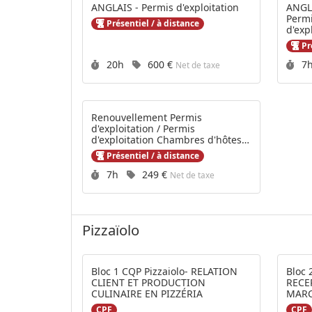
ANGLAIS - Permis d'exploitation
ANGL
Permi
Présentiel / à distance
d'exp
PV B
Pré
Durée :
Prix :
Du
20h
600 €
7
Net de taxe
Renouvellement Permis
d'exploitation / Permis
d'exploitation Chambres d'hôtes /
PV BAN
Présentiel / à distance
Durée :
Prix :
7h
249 €
Net de taxe
Pizzaïolo
Bloc 1 CQP Pizzaiolo- RELATION
Bloc 
CLIENT ET PRODUCTION
RECE
CULINAIRE EN PIZZÉRIA
MARC
CPF
CPF