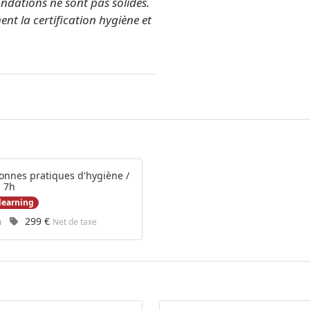
ondations ne sont pas solides.
nt la certification hygiène et
onnes pratiques d'hygiène /
 7h
learning
rée :
Prix :
h
299 €
Net de taxe