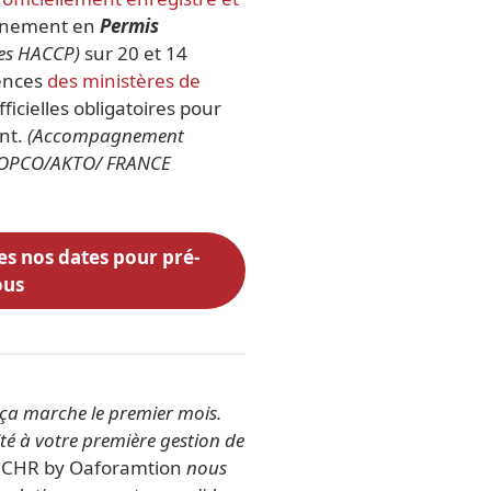
gnement en
Permis
es HACCP)
sur 20 et 14
gences
des ministères de
ficielles obligatoires pour
ent.
(Accompagnement
ge OPCO/AKTO/ FRANCE
es nos dates pour pré-
ous
 ça marche le premier mois.
 à votre première gestion de
t CHR by Oaforamtion
nous