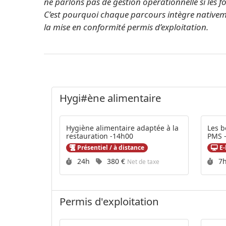
ne parlons pas de gestion opérationnelle si les f
C’est pourquoi chaque parcours intègre nativeme
la mise en conformité permis d’exploitation.
Catalogue
Hygi#ène alimentaire
Hygiène alimentaire adaptée à la
Les b
restauration -14h00
PMS -
Présentiel / à distance
E-
Durée :
Prix :
Du
24h
380 €
7
Net de taxe
Permis d'exploitation