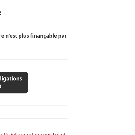
R
 n’est plus finançable par
ligations
3
fficiellement enregistré et