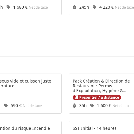
rée :
Prix :
Durée :
Prix :
0h
1 680 €
245h
4 220 €
Net de taxe
Net de taxe
ide et cuisson juste
Pack Création & Direction de
erature
Restaurant : Permis
d'Exploitation, Hygiène &
Management CHR
Présentiel / à distance
rée :
Prix :
Durée :
Prix :
h
590 €
35h
1 600 €
Net de taxe
Net de taxe
ntion du risque Incendie
SST Initial - 14 heures