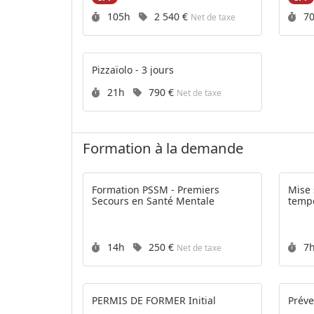
Durée :
Prix :
Du
105h
2 540 €
7
Net de taxe
Pizzaïolo - 3 jours
Durée :
Prix :
21h
790 €
Net de taxe
Formation à la demande
Formation PSSM - Premiers
Mise sous v
Secours en Santé Mentale
temp
Durée :
Prix :
Du
14h
250 €
7
Net de taxe
PERMIS DE FORMER Initial
Préve