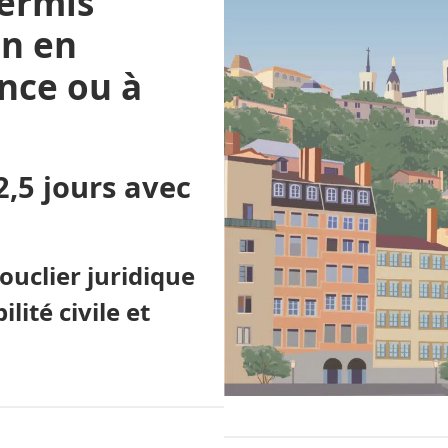
ermis
on en
ence
ou à
,5 jours avec
ouclier juridique
ité civile et