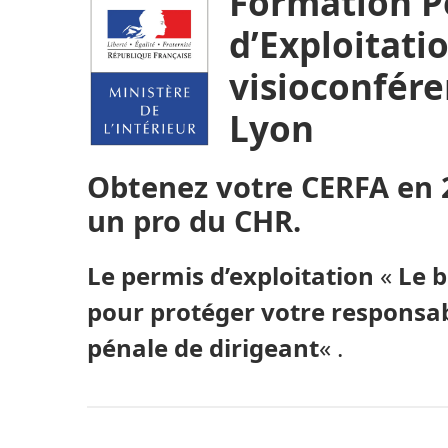
Formation P
d’Exploitati
visioconfér
Lyon
Obtenez votre CERFA en 2
un pro du CHR.
Le
permis d’exploitation
«
Le b
pour protéger votre responsabil
pénale
de dirigeant
« .