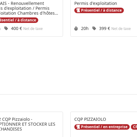
AIS - Renouvellement
Permis d'exploitation
s d'exploitation / Permis
Présentiel / à distance
loitation Chambres d'hôtes /
AN
sentiel / à distance
rée :
Prix :
Durée :
Prix :
h
400 €
20h
399 €
Net de taxe
Net de taxe
2 CQP Pizzaiolo -
CQP PIZZAIOLO
PTIONNER ET STOCKER LES
Présentiel / en entreprise
C
HANDISES