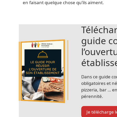
en faisant quelque chose qu’ils aiment.
Télécha
guide c
l’ouvert
établis
Dans ce guide co
obligatoires et n
pizzeria, bar … e
pérennité.
Je télécharge 