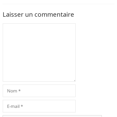
Laisser un commentaire
Commentaire
Nom
E-
mail