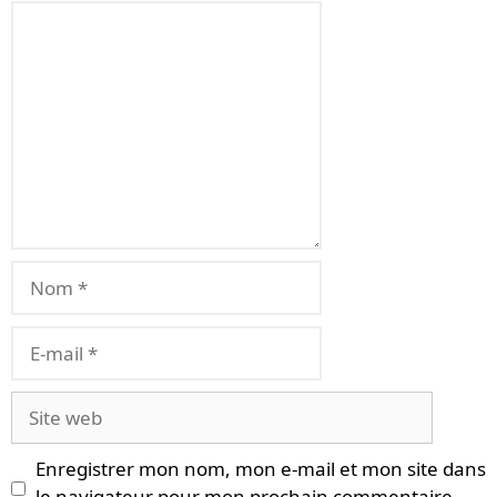
Commentaire
Nom
E-
mail
Site
web
Enregistrer mon nom, mon e-mail et mon site dans
le navigateur pour mon prochain commentaire.