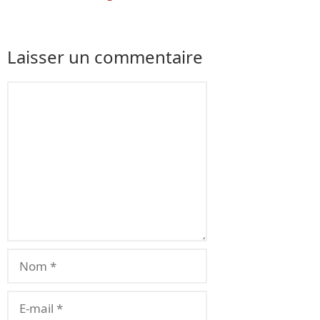
Laisser un commentaire
Commentaire
Nom
E-
mail