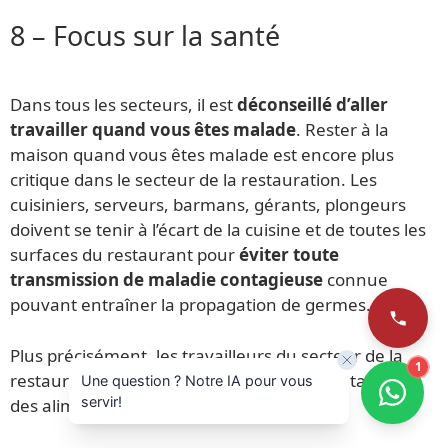
8 – Focus sur la santé
Dans tous les secteurs, il est
déconseillé d’aller
travailler quand vous êtes malade
. Rester à la
maison quand vous êtes malade est encore plus
critique dans le secteur de la restauration. Les
cuisiniers, serveurs, barmans, gérants, plongeurs
doivent se tenir à l’écart de la cuisine et de toutes les
surfaces du restaurant pour
éviter toute
transmission de maladie contagieuse
connue
pouvant entraîner la propagation de germes.
Plus précisément, les travailleurs du secteur de la
1
restauration ne doivent jamais être en contact avec
Une question ? Notre IA pour vous
servir!
des aliments dans le cas suivants :