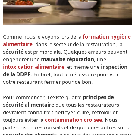
Comme nous le voyons lors de la
formation hygiène
alimentaire
, dans le secteur de la restauration, la
sécurité
est primordiale. Quelques erreurs peuvent
engendrer une
mauvaise réputation
, une
intoxication alimentaire
, et même une
inspection
de la DDPP
. En bref, tout le nécessaire pour voir
votre restaurant fermer pour de bon.
Pour commencer, il existe quatre
principes de
sécurité alimentaire
que tous les restaurateurs
devraient connaitre : nettoyer, cuire, refroidir et
toujours éviter la
contamination croisée
. Nous
parlerons de ces conseils et de quelques autres sur la
sécurité des aliments,
ainsi que des autre règle pour