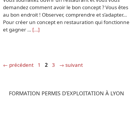
demandez comment avoir le bon concept ? Vous êtes
au bon endroit ! Observer, comprendre et s’adapter…
Pour créer un concept en restauration qui fonctionne
et gagner …
[…]
Navigation
Page
Page
Page
←
précédent
1
2
3
→
suivant
des
articles
FORMATION PERMIS D’EXPLOITATION À LYON